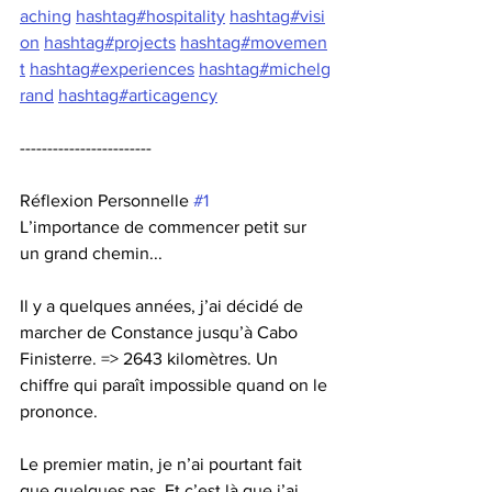
aching
hashtag#hospitality
hashtag#visi
on
hashtag#projects
hashtag#movemen
t
hashtag#experiences
hashtag#michelg
rand
hashtag#articagency
------------------------
Réflexion Personnelle 
#1
L’importance de commencer petit sur 
un grand chemin...
Il y a quelques années, j’ai décidé de 
marcher de Constance jusqu’à Cabo 
Finisterre. => 2643 kilomètres. Un 
chiffre qui paraît impossible quand on le 
prononce.
Le premier matin, je n’ai pourtant fait 
que quelques pas. Et c’est là que j’ai 