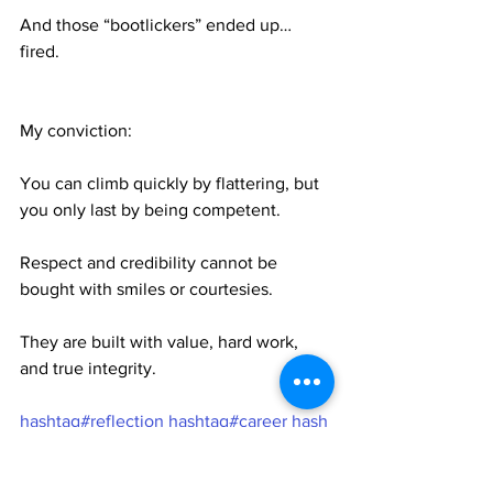
And those “bootlickers” ended up… 
fired.
My conviction:
You can climb quickly by flattering, but 
you only last by being competent.
Respect and credibility cannot be 
bought with smiles or courtesies.
They are built with value, hard work, 
and true integrity.
hashtag#reflection
hashtag#career
hash
tag#values
hashtag#integrity
hashtag#s
kills
hashtag#management
hashtag#swit