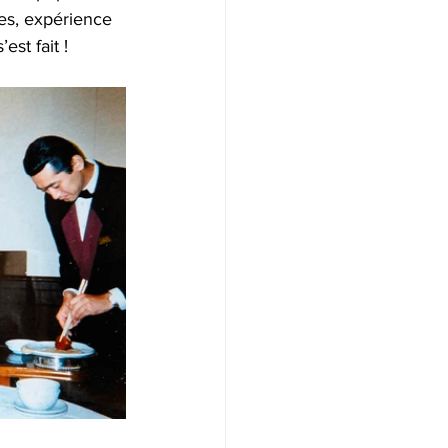
ves, expérience 
st fait !