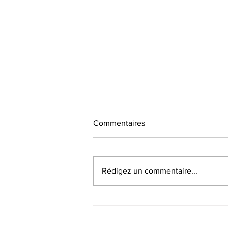
Commentaires
Rédigez un commentaire...
S03:E01, Réflexion
Personnelle #1